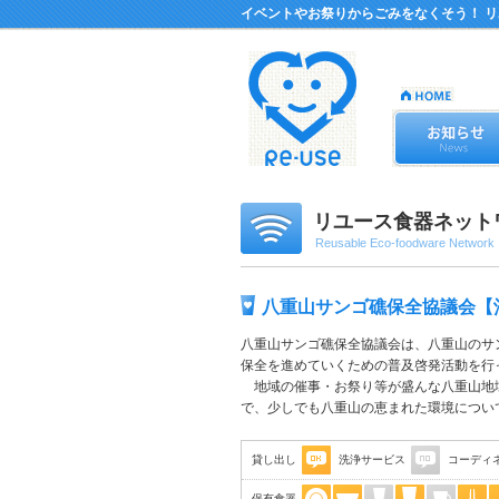
イベントやお祭りからごみをなくそう！ 
リユース食器ネット
Reusable Eco-foodware Network
八重山サンゴ礁保全協議会
【
八重山サンゴ礁保全協議会は、八重山のサ
保全を進めていくための普及啓発活動を行
地域の催事・お祭り等が盛んな八重山地
で、少しでも八重山の恵まれた環境につい
貸し出し
洗浄サービス
コーディ
保有食器