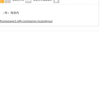
28 （有）海游内
://homepage3.nifty.com/sango-hozenkyou/