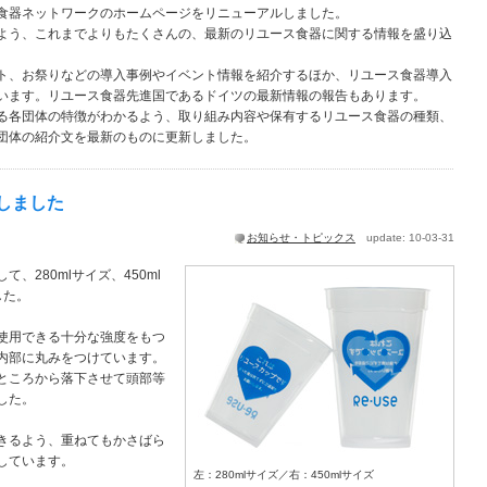
食器ネットワークのホームページをリニューアルしました。
よう、これまでよりもたくさんの、最新のリユース食器に関する情報を盛り込
ト、お祭りなどの導入事例やイベント情報を紹介するほか、リユース食器導入
います。リユース食器先進国であるドイツの最新情報の報告もあります。
る各団体の特徴がわかるよう、取り組み内容や保有するリユース食器の種類、
団体の紹介文を最新のものに更新しました。
しました
お知らせ・トピックス
update: 10-03-31
、280mlサイズ、450ml
した。
使用できる十分な強度をもつ
内部に丸みをつけています。
ところから落下させて頭部等
した。
きるよう、重ねてもかさばら
しています。
左：280mlサイズ／右：450mlサイズ