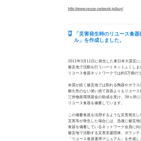
http://www.reuse-network.jp/buy/
「災害発生時のリユース食器
ル」を作成しました。
2011年3月11日に発生した東日本大震災
被災地で活動を行うハートネットふくしま
リユース食器ネットワークでは約3万個の
余震が続く被災地では割れる陶器やガラス
耐久性のない使い捨て容器よりもリユース
三井物産環境基金の助成を受け、39ヵ所に9万
リユース食器を備蓄しています。
この備蓄食器を活用するような災害発生し
災害等が発生した場合には、迅速に被災地
食器を備蓄しているネットワーク会員に向
被災地で活動する災害支援団体、ボランテ
「リユース食器運用マニュアル」を作成し