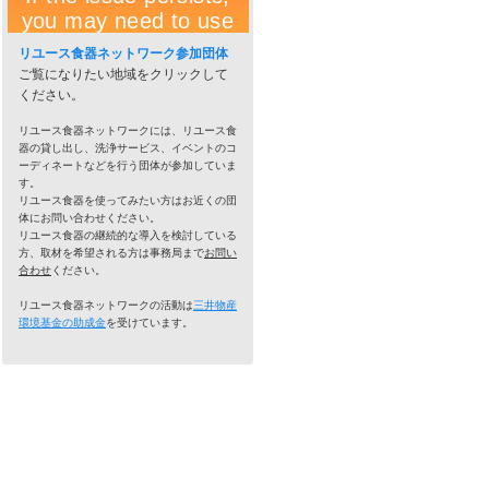
リユース食器ネットワーク参加団体
ご覧になりたい地域をクリックして
ください。
リユース食器ネットワークには、リユース食
器の貸し出し、洗浄サービス、イベントのコ
ーディネートなどを行う団体が参加していま
す。
リユース食器を使ってみたい方はお近くの団
体にお問い合わせください。
リユース食器の継続的な導入を検討している
方、取材を希望される方は事務局まで
お問い
合わせ
ください。
リユース食器ネットワークの活動は
三井物産
環境基金の助成金
を受けています。