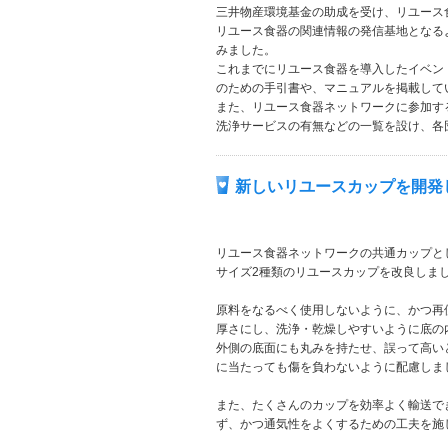
三井物産環境基金の助成を受け、リユース
リユース食器の関連情報の発信基地となる
みました。
これまでにリユース食器を導入したイベン
のための手引書や、マニュアルを掲載して
また、リユース食器ネットワークに参加す
洗浄サービスの有無などの一覧を設け、各
新しいリユースカップを開発
リユース食器ネットワークの共通カップとして
サイズ2種類のリユースカップを改良しま
原料をなるべく使用しないように、かつ再
厚さにし、洗浄・乾燥しやすいように底の
外側の底面にも丸みを持たせ、誤って高い
に当たっても傷を負わないように配慮しま
また、たくさんのカップを効率よく輸送で
ず、かつ通気性をよくするための工夫を施