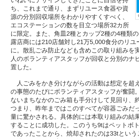
いねいにデザインしてきたことに自信を持
ち、これまで通り、まずリユース食器や資
源の分別回収場所をわかりやすくすべく、
エコステーションの数を目立つ場所32カ所
に限定。また、角皿2種とカップ2種の4種類
露店商には210店舗対し21万5,000食分の
に。散乱ごみ防止なども含めこの取り組みを実現
人のボランティアスタッフが回収と分別のナ
置した。
人ごみをかき分けながらの活動は想定を超え
の事態のたびにボランティアスタッフが奮闘
ないまちなかのごみ箱も手分けして見回り、
つまり、昨年まではこのすべてが容器ごみだ
量に驚かされる。具体的には本取り組みの結果
することに成功した。このうち9tはペットボ
であったことから、焼却されたのは33tとい