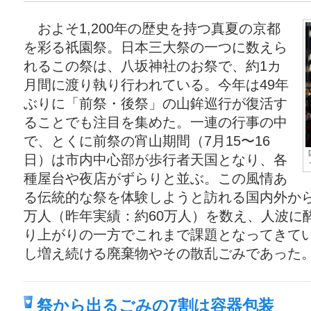
およそ1,200年の歴史を持つ真夏の京都
を彩る祇園祭。日本三大祭の一つに数えら
れるこの祭は、八坂神社のお祭で、約1カ
月間に渡り執り行われている。今年は49年
ぶりに「前祭・後祭」の山鉾巡行が復活す
ることでも注目を集めた。一連の行事の中
で、とくに前祭の宵山期間（7月15〜16
日）は市内中心部が歩行者天国となり、各
種屋台や夜店がずらりと並ぶ。この風情あ
る伝統的な祭を体験しようと訪れる国内外から
万人（昨年実績：約60万人）を数え、人波に
り上がりの一方でこれまで課題となってきて
し増え続ける廃棄物やその散乱ごみであった
祭から出るごみの7割は容器包装