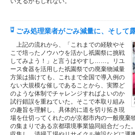
いえるかもしれない。
ごみ処理業者がごみ減量に、そして
上記の流れから、「これまでの経験やそ
こで培ったノウハウを活かし祇園祭に挑戦
してみよう！」と言うはやすし……。リユ
ース食器を活用した祇園祭での廃棄物減量
方策は描けても、これまで全国で導入例の
ない大規模な催しであることから、実際ど
のような体制でチャレンジすればよいのか
試行錯誤を重ねていた。そこで本取り組み
の趣旨を理解し、具体的に道を切り拓き現
場を仕切ってくれたのが京都市内の一般廃棄
の集まりである京都環境事業協同組合だった
収集し、清掃工場やリサイクル施設などに運