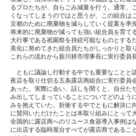
るプロたちが、自らごみ減量を行う。通常、
くなってしまうのではと思うが、この組合は
京都のために廃棄物を減らしていく提案を率
将来的に廃棄物が減っても強い組合員を育て
大行事である祇園祭を持続可能なものとする
美化に努めてきた組合員たちがしっかりと取
これらの流れから新川耕市理事長に実行委員
ともに議論し行動する中でも重要なことと認
夜店を取り仕切る五条露店商組合に実行委員
あった。実際に会い、話しを聞くと、自分た
み出してしまっていることについてどのよう
みを抱えていた。折衝する中でともに解決に
に賛同いただけたことは本取り組みにとって
全国的に露店商へのリユース食器導入事例は
に出店する臨時屋台すべてが露店商であるこ