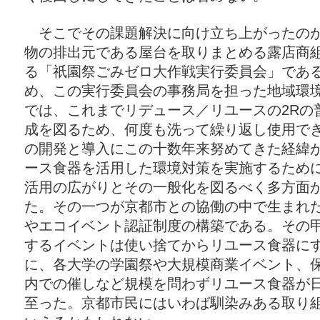
そこでその課題解決に向け立ち上がったのが
物の排出元である屋台を取りまとめる露店商
る「祇園祭ごみゼロ大作戦実行委員会」であ
め、この実行委員会の事務局を担った地域環境デ
では、これまでリデュース／リユースの2Rの
成を図るため、何度も洗って繰り返し使用で
の開発と導入にこの十数年来努めてきた経緯
ース食器を活用した環境対策を実施するため
活用の広がりとその一般化を図るべく多方面
た。その一つが京都市との協働の中で生まれ
やエコイベント認証制度の構築である。その
するイベントは使い捨てからリユース食器に
に、各大学の学園祭や大規模商業イベント、
内での催しなど規模を問わずリユース食器が
至った。京都市民にはいわば馴染みある取り