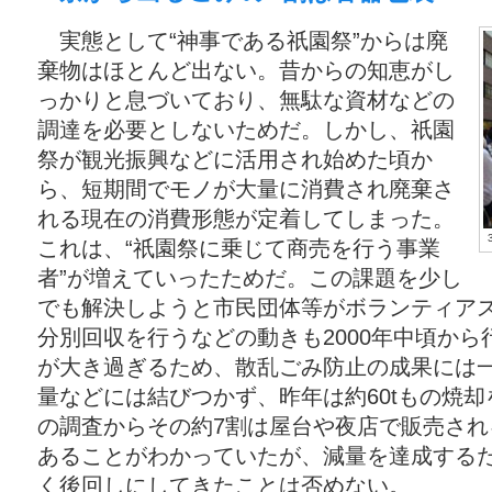
実態として“神事である祇園祭”からは廃
棄物はほとんど出ない。昔からの知恵がし
っかりと息づいており、無駄な資材などの
調達を必要としないためだ。しかし、祇園
祭が観光振興などに活用され始めた頃か
ら、短期間でモノが大量に消費され廃棄さ
れる現在の消費形態が定着してしまった。
これは、“祇園祭に乗じて商売を行う事業
者”が増えていったためだ。この課題を少し
でも解決しようと市民団体等がボランティア
分別回収を行うなどの動きも2000年中頃か
が大き過ぎるため、散乱ごみ防止の成果には
量などには結びつかず、昨年は約60tもの焼
の調査からその約7割は屋台や夜店で販売さ
あることがわかっていたが、減量を達成する
く後回しにしてきたことは否めない。