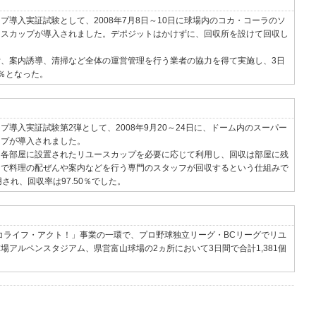
導入実証試験として、2008年7月8日～10日に球場内のコカ・コーラのソ
ースカップが導入されました。デポジットはかけずに、回収所を設けて回収し
、案内誘導、清掃など全体の運営管理を行う業者の協力を得て実施し、3日
3％となった。
導入実証試験第2弾として、2008年9月20～24日に、ドーム内のスーパー
ップが導入されました。
は各部屋に設置されたリユースカップを必要に応じて利用し、回収は部屋に残
スで料理の配ぜんや案内などを行う専門のスタッフが回収するという仕組みで
用され、回収率は97.50％でした。
エコライフ・アクト！」事業の一環で、プロ野球独立リーグ・BCリーグでリユ
アルペンスタジアム、県営富山球場の2ヵ所において3日間で合計1,381個