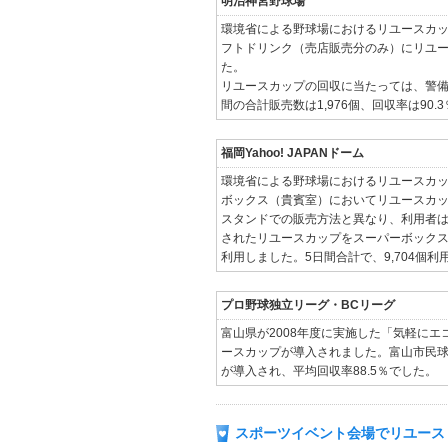
明治神宮野球場
環境省による野球場におけるリユースカップ
フトドリンク（売店販売分のみ）にリユ
た。
リユースカップの回収に当たっては、警備
間の合計販売数は1,976個、回収率は90.
福岡Yahoo! JAPANドーム
環境省による野球場におけるリユースカップ
ボックス（貴賓室）においてリユースカ
スタンドでの販売方法と異なり、利用者
されたリユースカップをスーパーボック
利用しました。5日間合計で、9,704個利
プロ野球独立リーグ・BCリーグ
富山県が2008年度に実施した「気軽に
ースカップが導入されました。富山市民球場
が導入され、平均回収率88.5％でした。
スポーツイベント会場でリユース